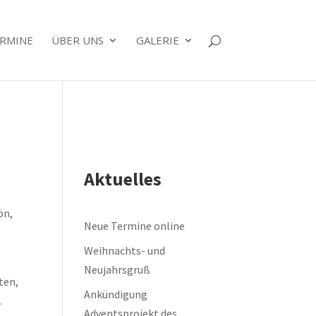
RMINE
ÜBER UNS
GALERIE
Aktuelles
ön,
Neue Termine online
Weihnachts- und
Neujahrsgruß
ten,
Ankündigung
a
.
Adventsprojekt des