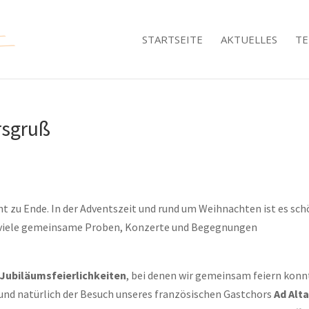
STARTSEITE
AKTUELLES
TE
rsgruß
t zu Ende. In der Adventszeit und rund um Weihnachten ist es sch
 viele gemeinsame Proben, Konzerte und Begegnungen
Jubiläumsfeierlichkeiten
, bei denen wir gemeinsam feiern konn
nd natürlich der Besuch unseres französischen Gastchors
Ad Alt