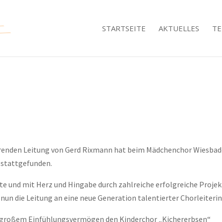
STARTSEITE
AKTUELLES
TE
ierenden Leitung von Gerd Rixmann hat beim Mädchenchor Wiesba
 stattgefunden.
e und mit Herz und Hingabe durch zahlreiche erfolgreiche Proje
nun die Leitung an eine neue Generation talentierter Chorleiteri
t großem Einfühlungsvermögen den Kinderchor „Kichererbsen“