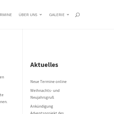
RMINE
ÜBER UNS
GALERIE
Aktuelles
den
Neue Termine online
Weihnachts- und
kte
Neujahrsgruß
nnen.
Ankündigung
Adventsprojekt des