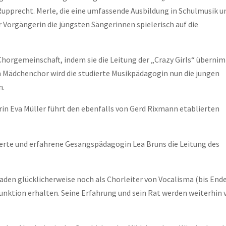
 Rupprecht. Merle, die eine umfassende Ausbildung in Schulmusik u
r Vorgängerin die jüngsten Sängerinnen spielerisch auf die
e Chorgemeinschaft, indem sie die Leitung der „Crazy Girls“ überni
n Mädchenchor wird die studierte Musikpädagogin nun die jungen
n.
in Eva Müller führt den ebenfalls von Gerd Rixmann etablierten
erte und erfahrene Gesangspädagogin Lea Bruns die Leitung des
en glücklicherweise noch als Chorleiter von Vocalisma (bis End
Funktion erhalten. Seine Erfahrung und sein Rat werden weiterhin 